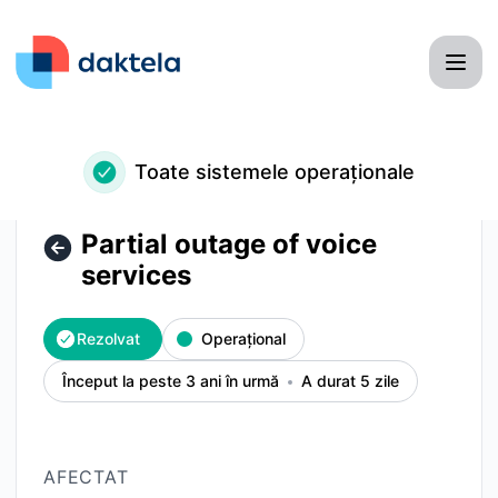
Daktela - Partial outage of voice services – Detaliile incide
Toate sistemele operaționale
Partial outage of voice
services
Rezolvat
Operațional
Început la peste 3 ani în urmă
A durat 5 zile
AFECTAT