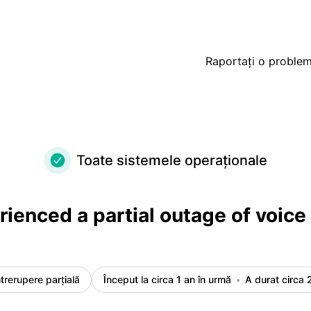
 in Hungary – Detaliile incidentului
Raportați o proble
Toate sistemele operaționale
ienced a partial outage of voice 
ntrerupere parțială
Început la circa 1 an în urmă
A durat circa 