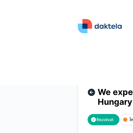
Daktela - We experienced a partial outage of voice services
We exper
Hungary
Rezolvat
Î