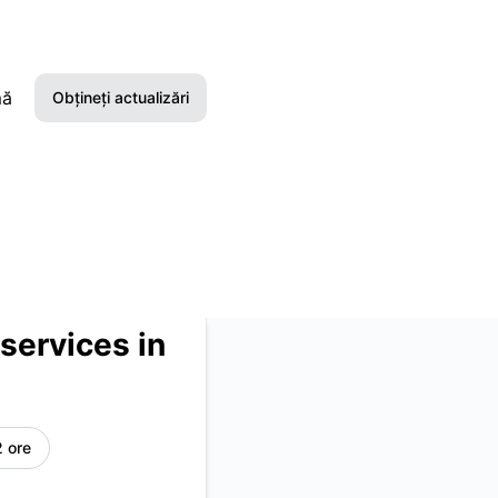
mă
Obțineți actualizări
Email
Slack
Microsoft Teams
Google Chat
services in
Webhook
RSS
2 ore
Atom