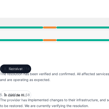
 din 10:30 AM către 12:14 PM
 din 10:30 AM către 12:14 PM
5. 8. 2025 la 12:14
Rezolvat
UTC
The resolution has been verified and confirmed. All affected servic
and are operating as expected.
5. 8. 2025 la 11:58
În curs de monitorizare
UTC
The provider has implemented changes to their infrastructure, and 
to be restored. We are currently verifying the resolution.