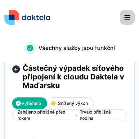
Daktela - Částečný výpadek síťového připojení k cloudu D
Všechny služby jsou funkční
Částečný výpadek síťového
připojení k cloudu Daktela v
Maďarsku
Vyřešeno
Snížený výkon
Zahájeno přibližně před
Trvalo přibližně
rokem
hodina