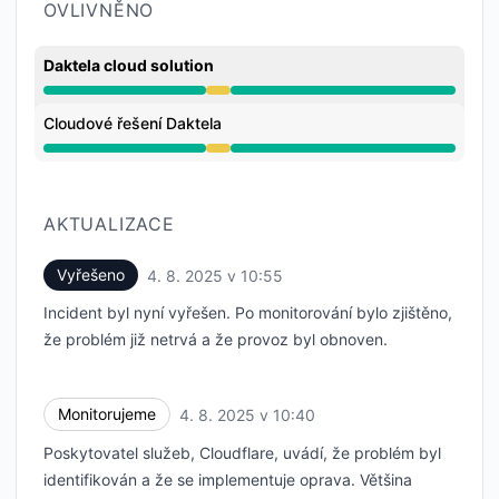
OVLIVNĚNO
Daktela cloud solution
Snížený výkon z 9:47 AM do 10:55 AM
Cloudové řešení Daktela
Snížený výkon z 9:47 AM do 10:55 AM
AKTUALIZACE
Vyřešeno
4. 8. 2025 v 10:55
UTC
Incident byl nyní vyřešen. Po monitorování bylo zjištěno,
že problém již netrvá a že provoz byl obnoven.
Monitorujeme
4. 8. 2025 v 10:40
UTC
Poskytovatel služeb, Cloudflare, uvádí, že problém byl
identifikován a že se implementuje oprava. Většina