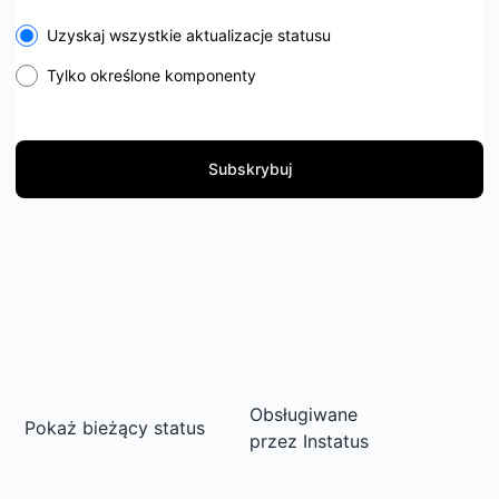
Select the components you want to receive updates for
Uzyskaj wszystkie aktualizacje statusu
Tylko określone komponenty
Subskrybuj
Obsługiwane
Pokaż bieżący status
przez
Instatus