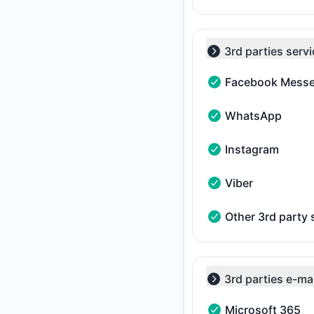
3rd parties servi
Collapse group
Facebook Mess
Facebook Messenger
WhatsApp
WhatsApp - Funkcio
Instagram
Instagram - Funkcio
Viber
Viber - Funkcioniše
Other 3rd party 
Other 3rd party ser
3rd parties e-mai
Collapse group
Microsoft 365