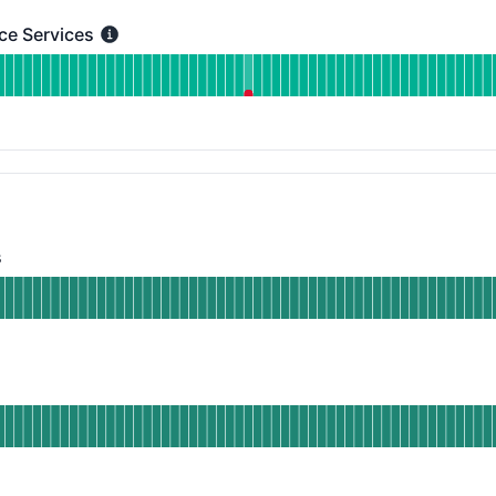
ice Services
Services - Funkcioniše
 International Voice Services
JA PRE 90 DANA
s
Funkcioniše
d CZ SMS Services
JA PRE 90 DANA
unkcioniše
d PL SMS Services
JA PRE 90 DANA