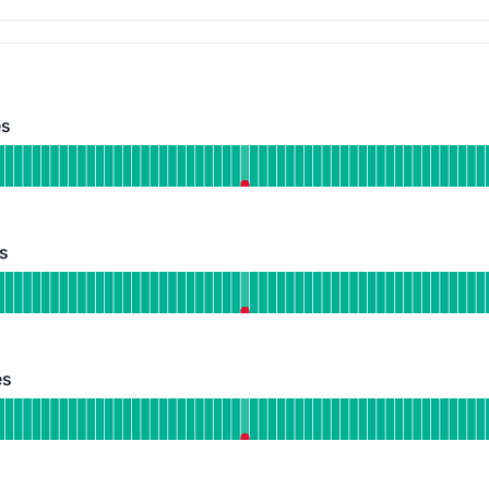
АПИ
es
 Funkcioniše
 CZ Voice Services
JA PRE 90 DANA
es
 Funkcioniše
 SK Voice services
JA PRE 90 DANA
es
 Funkcioniše
 UK Voice Services
JA PRE 90 DANA