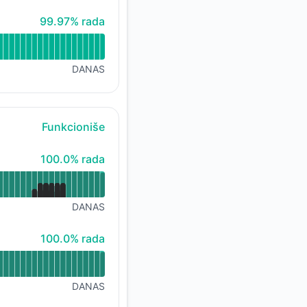
100% - rada
99.97% rada
DANAS
Funkcioniše
100% - rada
100.0% rada
DANAS
100% - rada
100.0% rada
DANAS