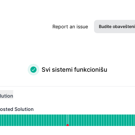
Report an issue
Budite obavešteni
Elektrons
Slack
Svi sistemi funkcionišu
Microsoft
Google C
lution
Webhook
osted Solution
d Solution - Funkcioniše
 Daktela Cloud-Hosted Solution
RSS
Atom
JA PRE 90 DANA