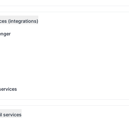
ces (integrations)
enger
 - Funkcioniše
niše
niše
services
vices - Funkcioniše
l services