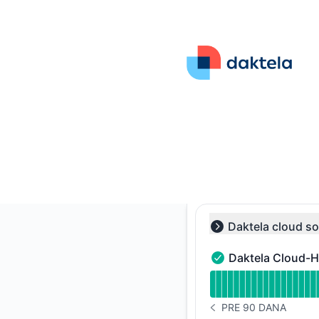
Daktela - Statusna stranica
Daktela cloud so
Collapse group
Daktela Cloud-H
Daktela Cloud-Hoste
undefined undefined
PRE 90 DANA
ISTORIJA OBAVEŠTEN