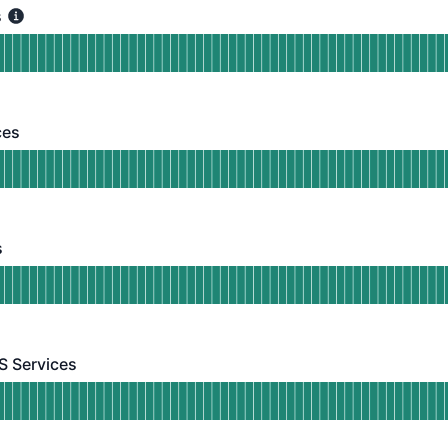
s
Funkcioniše
d RO SMS Services
JA PRE 90 DANA
ces
- Funkcioniše
 Adria SMS Services
JA PRE 90 DANA
s
Funkcioniše
d HU SMS services
JA PRE 90 DANA
S Services
ervices - Funkcioniše
 International SMS Services
JA PRE 90 DANA