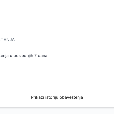
kcioniše
ŠTENJA
nja u poslednjih 7 dana
Prikazi istoriju obaveštenja